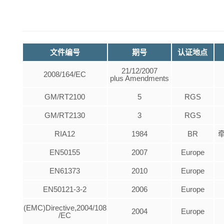
文件编号
期号
认证地点
21/12/2007
2008/164/EC
plus Amendments
GM/RT2100
5
RGS
GM/RT2130
3
RGS
RIA12
1984
BR
EN50155
2007
Europe
EN61373
2010
Europe
EN50121-3-2
2006
Europe
(EMC)Directive,2004/108
2004
Europe
/EC